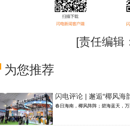
[责任编辑
为您推荐
闪电评论 | 邂逅“椰风海
春日海南，椰风阵阵；碧海蓝天，万