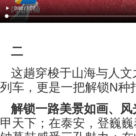
二
这趟穿梭于山海与人文之
列车，更是一把解锁N种
解锁一路美景如画、风
甲天下；在泰安，登巍巍