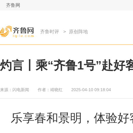
齐鲁网
齐鲁时评
>
原创阵地
灼言丨乘“齐鲁1号”赴好
来源：
闪电新闻
作者：
靖晓红
2025-04-10 09:18:04
乐享春和景明，体验好